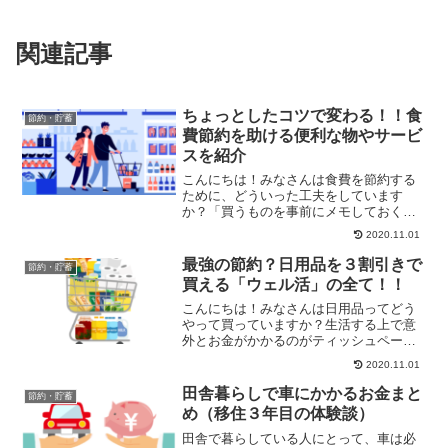
関連記事
ちょっとしたコツで変わる！！食
節約・貯蓄
費節約を助ける便利な物やサービ
スを紹介
こんにちは！みなさんは食費を節約する
ために、どういった工夫をしています
か？「買うものを事前にメモしておく」
とか、「外食をしない」などが代表的な
2020.11.01
方法だと思います。こういった方法は、
食費節約の３つのタイミングのうち１つ
最強の節約？日用品を３割引きで
節約・貯蓄
目にあたります。食費節約の...
買える「ウェル活」の全て！！
こんにちは！みなさんは日用品ってどう
やって買っていますか？生活する上で意
外とお金がかかるのがティッシュペーパ
ーや洗剤などの日用品です。この日用品
2020.11.01
をいかに安く買えるかが、節約をする上
でも重要になってきます。そこで、今回
田舎暮らしで車にかかるお金まと
節約・貯蓄
は、そのような日用品を実...
め（移住３年目の体験談）
田舎で暮らしている人にとって、車は必