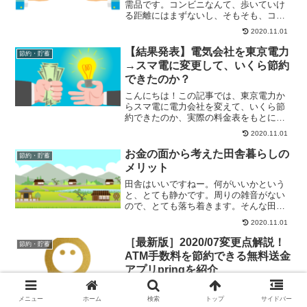
需品です。コンビニなんて、歩いていけ
る距離にはまずないし、そもそも、コン
ビニがない所もざらにあると思います。
2020.11.01
また、最寄のスーパーまで、数十キロは
当たり前。車がないと生活が成り立たな
【結果発表】電気会社を東京電力
節約・貯蓄
いというのが、田舎暮らし...
→スマ電に変更して、いくら節約
できたのか？
こんにちは！この記事では、東京電力か
らスマ電に電力会社を変えて、いくら節
約できたのか、実際の料金表をもとに明
らかにしていきたいと思います。結果に
2020.11.01
明確な違いが表れたので、大手の電力会
社のままの人は、すぐに変更することを
お金の面から考えた田舎暮らしの
節約・貯蓄
おすすめします。前回のお...
メリット
田舎はいいですねー。何がいいかという
と、とても静かです。周りの雑音がない
ので、とても落ち着きます。そんな田舎
ですが、都会暮らしと比べて、生活費を
2020.11.01
低く抑えられるというメリットもありま
す。今回は、移住３年目の私が、お金の
［最新版］2020/07変更点解説！
節約・貯蓄
面から考えた田舎暮らしの...
ATM手数料を節約できる無料送金
アプリpringを紹介
みなさんは、界隈で話題になっている無
料送金アプリpringをご存知でしょうか？
メニュー
ホーム
検索
トップ
サイドバー